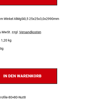
um Winkel AlMgSi0,5 25x25x3,0x2990mm
 % MwSt.
zzgl.
Versandkosten
 1,20 kg
tig
IN DEN WARENKORB
rofile-80×80-Nut8