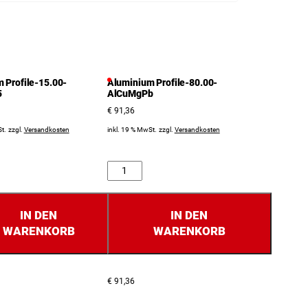
 Profile-15.00-
Aluminium Profile-80.00-
5
AlCuMgPb
€
91,36
t.
zzgl.
Versandkosten
inkl. 19 % MwSt.
zzgl.
Versandkosten
Anzahl
IN DEN
IN DEN
WARENKORB
WARENKORB
€
91,36