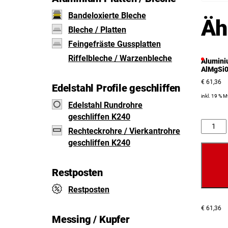
Bandeloxierte Bleche
Äh
Bleche / Platten
Feingefräste Gussplatten
Riffelbleche / Warzenbleche
Alumini
AlMgSi0
€
61,36
Edelstahl Profile geschliffen
inkl. 19 % 
Edelstahl Rundrohre
geschliffen K240
Anzahl
Rechteckrohre / Vierkantrohre
geschliffen K240
Restposten
Restposten
€
61,36
Messing / Kupfer