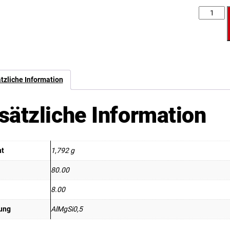
Anzahl
tzliche Information
sätzliche Information
ht
1,792 g
80.00
8.00
ung
AlMgSi0,5