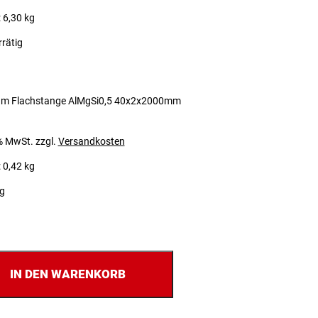
 6,30 kg
rrätig
um Flachstange AlMgSi0,5 40x2x2000mm
 % MwSt.
zzgl.
Versandkosten
 0,42 kg
ig
IN DEN WARENKORB