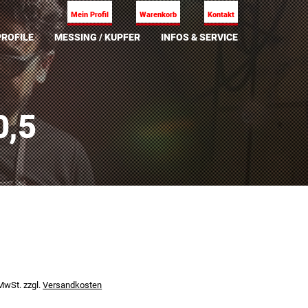
Mein Profil
Warenkorb
Kontakt
ROFILE
MESSING / KUPFER
INFOS & SERVICE
0,5
 MwSt.
zzgl.
Versandkosten