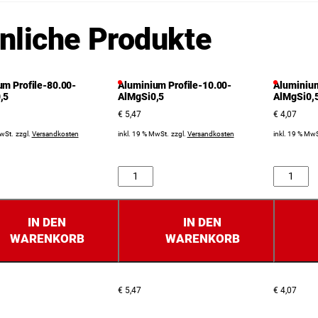
nliche Produkte
um Profile-80.00-
Aluminium Profile-10.00-
Aluminium
,5
AlMgSi0,5
AlMgSi0,
€
5,47
€
4,07
MwSt.
zzgl.
Versandkosten
inkl. 19 % MwSt.
zzgl.
Versandkosten
inkl. 19 % MwS
Anzahl
Anzahl
IN DEN
IN DEN
WARENKORB
WARENKORB
€
5,47
€
4,07