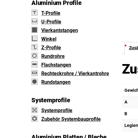
Aluminium Profile
T-Profile
U-Profile
Vierkantstangen
Winkel
Z-Profile
Zusä
Rundrohre
Zu
Flachstangen
Rechteckrohre / Vierkantrohre
Rundstangen
Gewic
Systemprofile
A
Systemprofile
B
Zubehör Systembauprofile
Legier
Aluminium Platten / Bleche