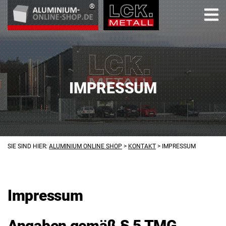
IMPRESSUM
SIE SIND HIER:
ALUMINIUM ONLINE SHOP
>
KONTAKT
>
IMPRESSUM
Impressum
Angaben gemäß § 5 TMG