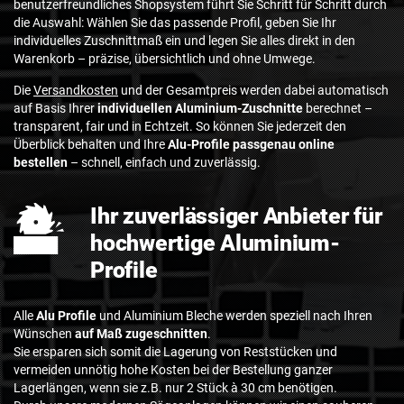
benutzerfreundliches Shopsystem führt Sie Schritt für Schritt durch
die Auswahl: Wählen Sie das passende Profil, geben Sie Ihr
individuelles Zuschnittmaß ein und legen Sie alles direkt in den
Warenkorb – präzise, übersichtlich und ohne Umwege.
Die
Versandkosten
und der Gesamtpreis werden dabei automatisch
auf Basis Ihrer
individuellen Aluminium-Zuschnitte
berechnet –
transparent, fair und in Echtzeit. So können Sie jederzeit den
Überblick behalten und Ihre
Alu-Profile passgenau online
bestellen
– schnell, einfach und zuverlässig.
Ihr zuverlässiger Anbieter für
hochwertige Aluminium-
Profile
Alle
Alu Profile
und Aluminium Bleche werden speziell nach Ihren
Wünschen
auf Maß zugeschnitten
.
Sie ersparen sich somit die Lagerung von Reststücken und
vermeiden unnötig hohe Kosten bei der Bestellung ganzer
Lagerlängen, wenn sie z.B. nur 2 Stück à 30 cm benötigen.