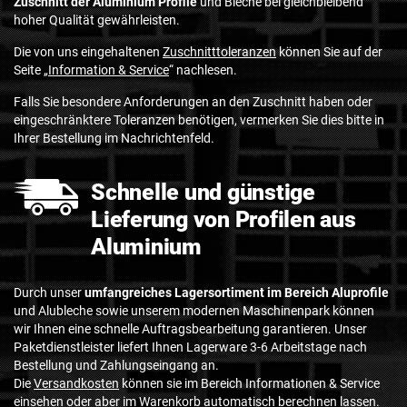
Zuschnitt der Aluminium Profile
und Bleche bei gleichbleibend
hoher Qualität gewährleisten.
Die von uns eingehaltenen
Zuschnitttoleranzen
können Sie auf der
Seite „
Information & Service
“ nachlesen.
Falls Sie besondere Anforderungen an den Zuschnitt haben oder
eingeschränktere Toleranzen benötigen, vermerken Sie dies bitte in
Ihrer Bestellung im Nachrichtenfeld.
Schnelle und günstige
Lieferung von Profilen aus
Aluminium
Durch unser
umfangreiches Lagersortiment im Bereich Aluprofile
und Alubleche sowie unserem modernen Maschinenpark können
wir Ihnen eine schnelle Auftragsbearbeitung garantieren. Unser
Paketdienstleister liefert Ihnen Lagerware 3-6 Arbeitstage nach
Bestellung und Zahlungseingang an.
Die
Versandkosten
können sie im Bereich Informationen & Service
einsehen oder aber im Warenkorb automatisch berechnen lassen.