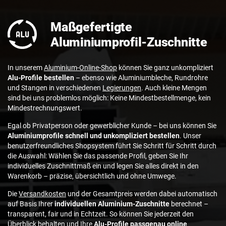
Maßgefertigte
Aluminiumprofil-Zuschnitte
In unserem
Aluminium-Online-Shop
können Sie ganz unkompliziert
Alu-Profile bestellen
– ebenso wie Aluminiumbleche, Rundrohre
und Stangen in verschiedenen
Legierungen
. Auch kleine Mengen
sind bei uns problemlos möglich: Keine Mindestbestellmenge, kein
Mindestrechnungswert.
Egal ob Privatperson oder gewerblicher Kunde – bei uns können Sie
Aluminiumprofile schnell und unkompliziert bestellen
. Unser
benutzerfreundliches Shopsystem führt Sie Schritt für Schritt durch
die Auswahl: Wählen Sie das passende Profil, geben Sie Ihr
individuelles Zuschnittmaß ein und legen Sie alles direkt in den
Warenkorb – präzise, übersichtlich und ohne Umwege.
Die
Versandkosten
und der Gesamtpreis werden dabei automatisch
auf Basis Ihrer
individuellen Aluminium-Zuschnitte
berechnet –
transparent, fair und in Echtzeit. So können Sie jederzeit den
Überblick behalten und Ihre
Alu-Profile passgenau online