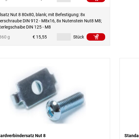
satz Nut 8 80x80, blank; mit Befestigung: 8x
derschraube DIN 912 - M8x16, 8x Nutenstein Nut8 M8;
terlegschaibe DIN 125 - M8
360 g
€ 15,55
Stück
ardverbindersatz Nut 8
Standa