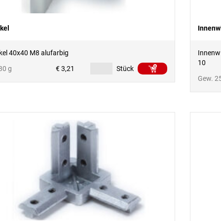
kel
Innenw
kel 40x40 M8 alufarbig
Innenwi
10
30 g
€ 3,21
Stück
Gew. 2