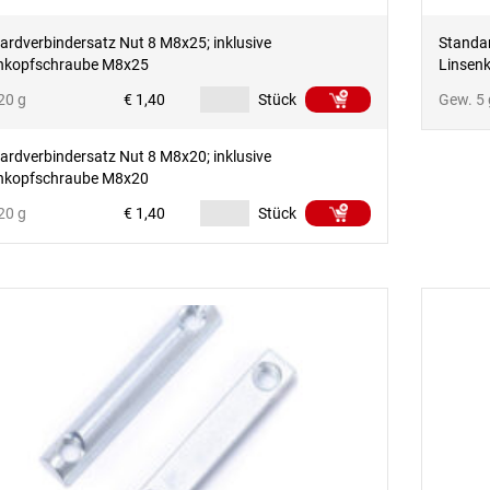
ardverbindersatz Nut 8 M8x25; inklusive
Standar
nkopfschraube M8x25
Linsen
20 g
€ 1,40
Stück
Gew. 5 
ardverbindersatz Nut 8 M8x20; inklusive
nkopfschraube M8x20
20 g
€ 1,40
Stück