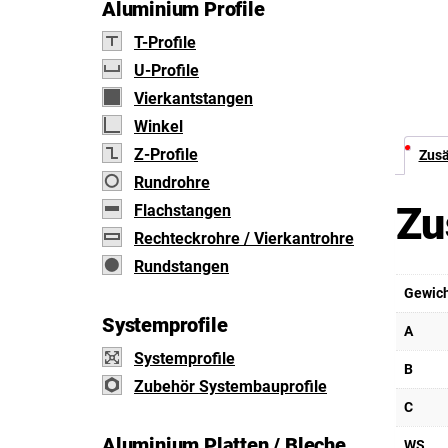
Aluminium Profile
T-Profile
U-Profile
Vierkantstangen
Winkel
Z-Profile
Zusä
Rundrohre
Zu
Flachstangen
Rechteckrohre / Vierkantrohre
Rundstangen
Gewic
Systemprofile
A
Systemprofile
B
Zubehör Systembauprofile
C
Aluminium Platten / Bleche
WS