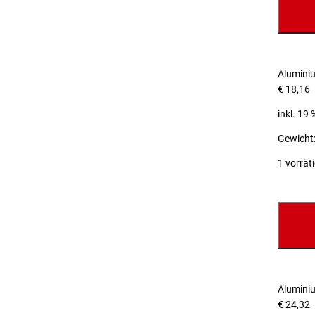
Alumini
€
18,16
inkl. 19
Gewicht:
1 vorrät
Alumini
€
24,32