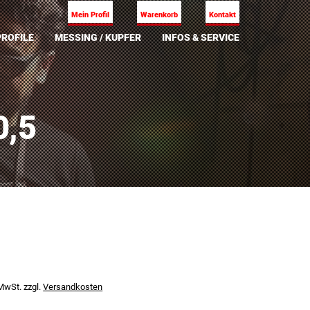
Mein Profil
Warenkorb
Kontakt
ROFILE
MESSING / KUPFER
INFOS & SERVICE
0,5
 MwSt.
zzgl.
Versandkosten