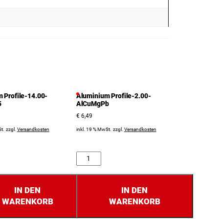
 Profile-14.00-
Aluminium Profile-2.00-
5
AlCuMgPb
€
6,49
t.
zzgl.
Versandkosten
inkl. 19 % MwSt.
zzgl.
Versandkosten
Anzahl
IN DEN
IN DEN
WARENKORB
WARENKORB