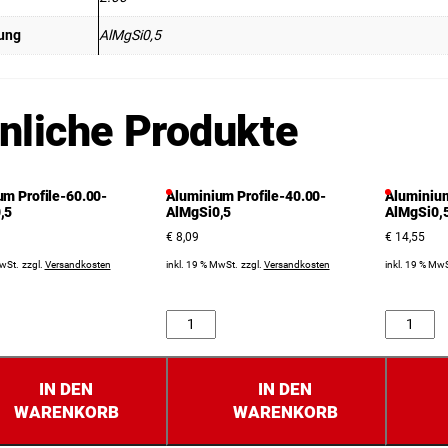
ung
AlMgSi0,5
nliche Produkte
um Profile-60.00-
Aluminium Profile-40.00-
Aluminium
,5
AlMgSi0,5
AlMgSi0,
€
8,09
€
14,55
MwSt.
zzgl.
Versandkosten
inkl. 19 % MwSt.
zzgl.
Versandkosten
inkl. 19 % MwS
Anzahl
Anzahl
IN DEN
IN DEN
WARENKORB
WARENKORB