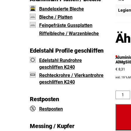
Bandeloxierte Bleche
Legier
Bleche / Platten
Feingefräste Gussplatten
Riffelbleche / Warzenbleche
Äh
Edelstahl Profile geschliffen
Alumini
Edelstahl Rundrohre
AlMgSi0
geschliffen K240
€
8,31
Rechteckrohre / Vierkantrohre
inkl. 19 % 
geschliffen K240
Anzahl
Restposten
Restposten
Messing / Kupfer