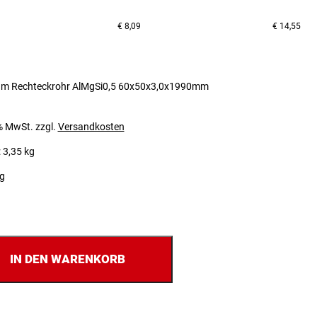
€
8,09
€
14,55
um Rechteckrohr AlMgSi0,5 60x50x3,0x1990mm
 % MwSt.
zzgl.
Versandkosten
 3,35 kg
ig
IN DEN WARENKORB