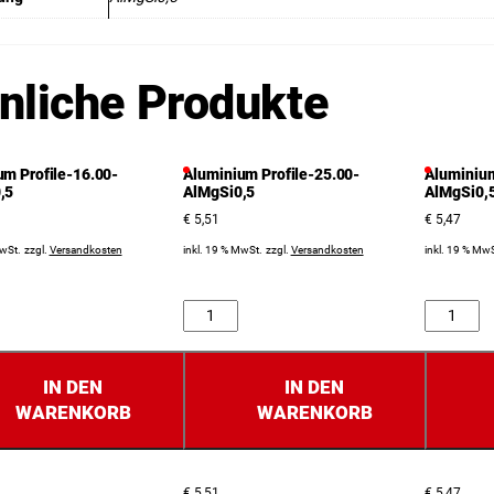
nliche Produkte
um Profile-16.00-
Aluminium Profile-25.00-
Aluminium
,5
AlMgSi0,5
AlMgSi0,
€
5,51
€
5,47
MwSt.
zzgl.
Versandkosten
inkl. 19 % MwSt.
zzgl.
Versandkosten
inkl. 19 % MwS
Anzahl
Anzahl
IN DEN
IN DEN
WARENKORB
WARENKORB
€
5,51
€
5,47