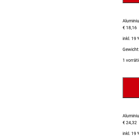
Alumini
€
18,16
inkl. 19
Gewicht:
1 vorrät
Alumini
€
24,32
inkl. 19