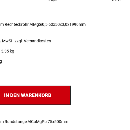
um Rechteckrohr AlMgSi0,5 60x50x3,0x1990mm
 % MwSt.
zzgl.
Versandkosten
 3,35 kg
ig
IN DEN WARENKORB
um Rundstange AlCuMgPb 75x500mm