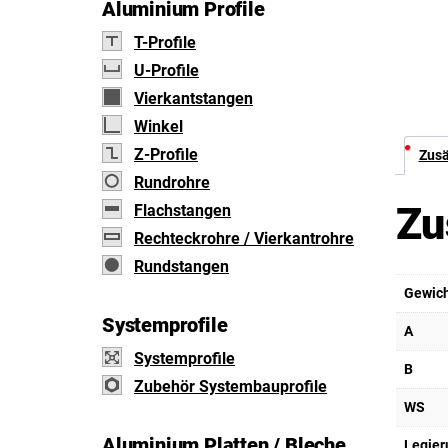
Aluminium Profile
T-Profile
U-Profile
Vierkantstangen
Winkel
Z-Profile
Zusä
Rundrohre
Zu
Flachstangen
Rechteckrohre / Vierkantrohre
Rundstangen
Gewic
Systemprofile
A
Systemprofile
B
Zubehör Systembauprofile
WS
Aluminium Platten / Bleche
Legier