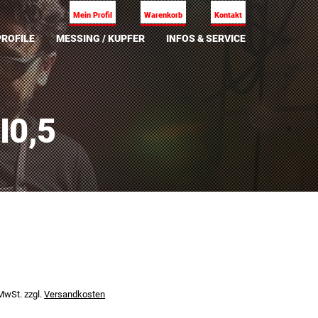
Mein Profil
Warenkorb
Kontakt
ROFILE
MESSING / KUPFER
INFOS & SERVICE
I0,5
 MwSt.
zzgl.
Versandkosten