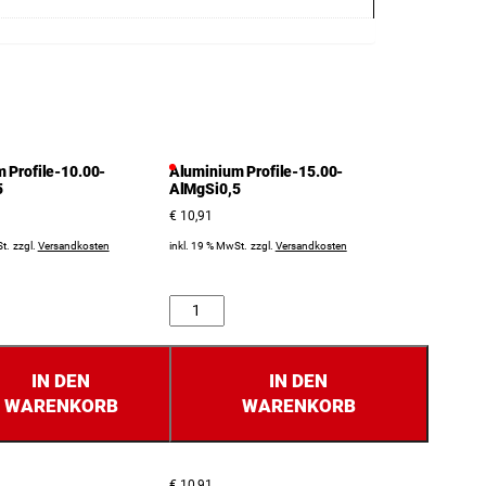
 Profile-10.00-
Aluminium Profile-15.00-
5
AlMgSi0,5
€
10,91
t.
zzgl.
Versandkosten
inkl. 19 % MwSt.
zzgl.
Versandkosten
Anzahl
IN DEN
IN DEN
WARENKORB
WARENKORB
€
10,91