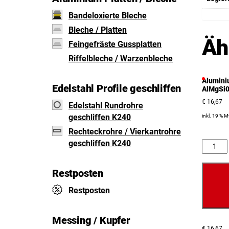
Bandeloxierte Bleche
Bleche / Platten
Äh
Feingefräste Gussplatten
Riffelbleche / Warzenbleche
Alumini
Edelstahl Profile geschliffen
AlMgSi0
€
16,67
Edelstahl Rundrohre
geschliffen K240
inkl. 19 % 
Rechteckrohre / Vierkantrohre
geschliffen K240
Anzahl
Restposten
Restposten
Messing / Kupfer
€
16,67