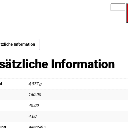
Anzahl
tzliche Information
sätzliche Information
ht
4,077 g
150.00
40.00
4.00
ung
AlMgSi0,5