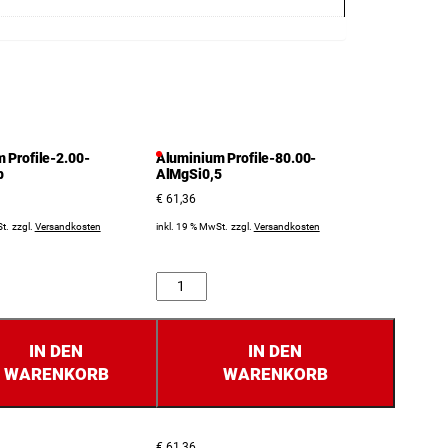
 Profile-2.00-
Aluminium Profile-80.00-
b
AlMgSi0,5
€
61,36
t.
zzgl.
Versandkosten
inkl. 19 % MwSt.
zzgl.
Versandkosten
Anzahl
IN DEN
IN DEN
WARENKORB
WARENKORB
€
61,36