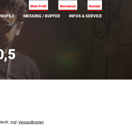
Mein Profil
Warenkorb
Kontakt
ROFILE
MESSING / KUPFER
INFOS & SERVICE
0,5
 MwSt.
zzgl.
Versandkosten