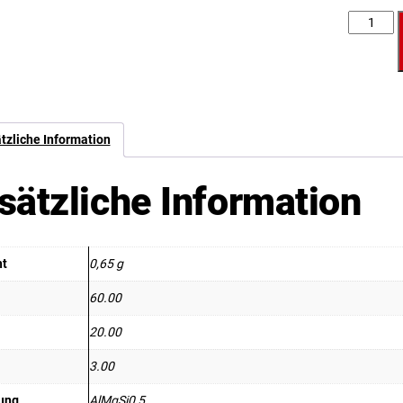
Anzahl
tzliche Information
sätzliche Information
ht
0,65 g
60.00
20.00
3.00
ung
AlMgSi0,5