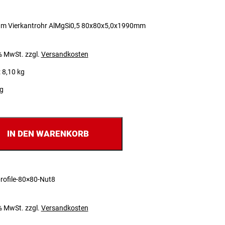
um Vierkantrohr AlMgSi0,5 80x80x5,0x1990mm
 % MwSt.
zzgl.
Versandkosten
 8,10 kg
ig
IN DEN WARENKORB
rofile-80×80-Nut8
 % MwSt.
zzgl.
Versandkosten