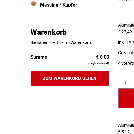
Messing / Kupfer
Alumini
Warenkorb
€
27,49
inkl. 19
Sie haben 0 Artikel im Warenkorb.
Gewicht:
Summe
€
0,00
4 vorrät
(zzgl. Versand)
ZUM WARENKORB GEHEN
Anzahl
Alumini
€
5,12