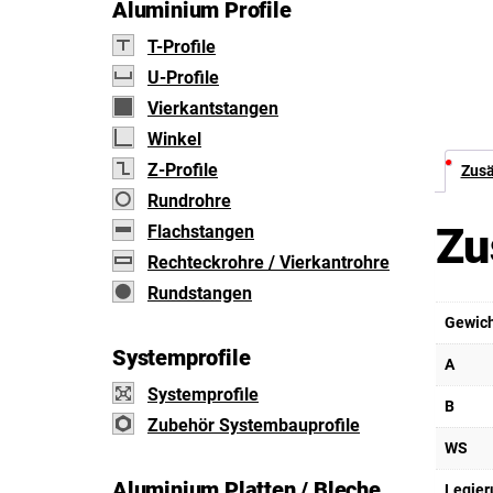
Aluminium Profile
T-Profile
U-Profile
Vierkantstangen
Winkel
Z-Profile
Zusä
Rundrohre
Zu
Flachstangen
Rechteckrohre / Vierkantrohre
Rundstangen
Gewic
Systemprofile
A
Systemprofile
B
Zubehör Systembauprofile
WS
Aluminium Platten / Bleche
Legier