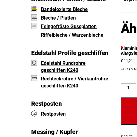
Bandeloxierte Bleche
Bleche / Platten
Äh
Feingefräste Gussplatten
Riffelbleche / Warzenbleche
Alumini
Edelstahl Profile geschliffen
AlMgSi0
€
11,21
Edelstahl Rundrohre
geschliffen K240
inkl. 19 % 
Rechteckrohre / Vierkantrohre
geschliffen K240
Anzahl
Restposten
Restposten
Messing / Kupfer
€
11,21