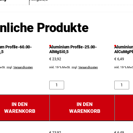
nliche Produkte
um Profile-60.00-
Aluminium Profile-25.00-
Aluminium
,5
AlMgSi0,5
AlCuMgP
€
23,92
€
6,49
MwSt.
zzgl.
Versandkosten
inkl. 19 % MwSt.
zzgl.
Versandkosten
inkl. 19 % MwS
Anzahl
Anzahl
IN DEN
IN DEN
WARENKORB
WARENKORB
€
23,92
€
6,49