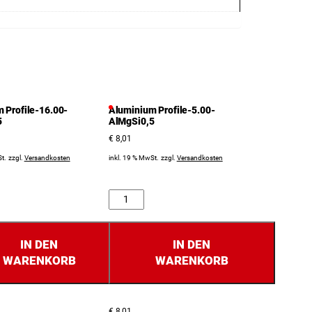
 Profile-16.00-
Aluminium Profile-5.00-
5
AlMgSi0,5
€
8,01
t.
zzgl.
Versandkosten
inkl. 19 % MwSt.
zzgl.
Versandkosten
Anzahl
IN DEN
IN DEN
WARENKORB
WARENKORB
€
8,01