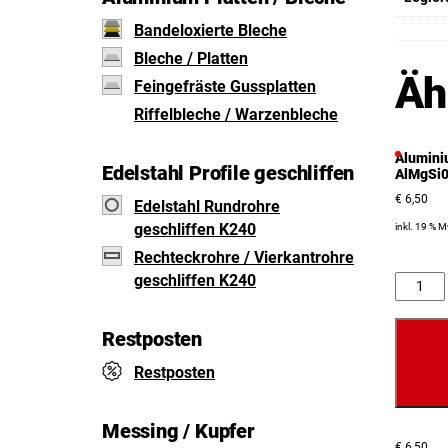
Bandeloxierte Bleche
Bleche / Platten
Äh
Feingefräste Gussplatten
Riffelbleche / Warzenbleche
Alumini
Edelstahl Profile geschliffen
AlMgSi0
€
6,50
Edelstahl Rundrohre
geschliffen K240
inkl. 19 % 
Rechteckrohre / Vierkantrohre
geschliffen K240
Anzahl
Restposten
Restposten
Messing / Kupfer
€
6,50