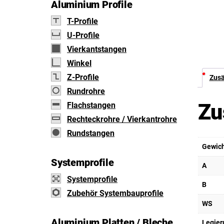
Aluminium Profile
T-Profile
U-Profile
Vierkantstangen
Winkel
Z-Profile
Zusä
Rundrohre
Zu
Flachstangen
Rechteckrohre / Vierkantrohre
Rundstangen
Gewic
Systemprofile
A
Systemprofile
B
Zubehör Systembauprofile
WS
Aluminium Platten / Bleche
Legier