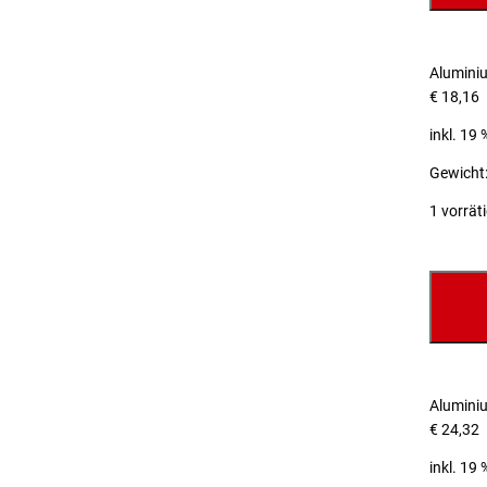
Alumini
€
18,16
inkl. 19
Gewicht:
1 vorrät
Alumini
€
24,32
inkl. 19