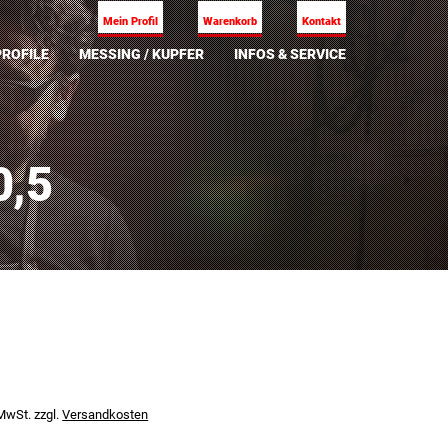
Mein Profil
Warenkorb
Kontakt
ROFILE
MESSING / KUPFER
INFOS & SERVICE
0,5
 MwSt.
zzgl.
Versandkosten