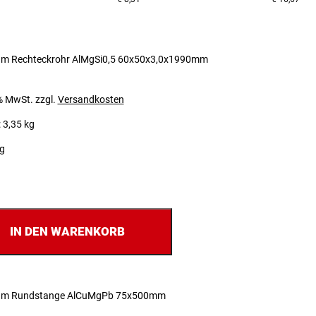
um Rechteckrohr AlMgSi0,5 60x50x3,0x1990mm
 % MwSt.
zzgl.
Versandkosten
 3,35 kg
ig
IN DEN WARENKORB
um Rundstange AlCuMgPb 75x500mm