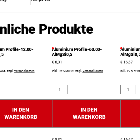
nliche Produkte
um Profile-12.00-
Aluminium Profile-60.00-
Aluminium
,5
AlMgSi0,5
AlMgSi0,
€
8,31
€
16,67
MwSt.
zzgl.
Versandkosten
inkl. 19 % MwSt.
zzgl.
Versandkosten
inkl. 19 % MwS
Anzahl
Anzahl
IN DEN
IN DEN
WARENKORB
WARENKORB
€
8,31
€
16,67