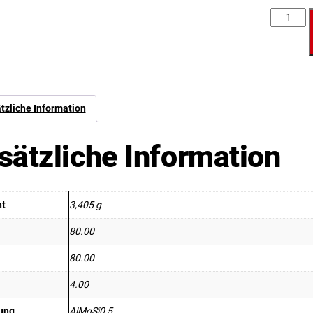
Anzahl
tzliche Information
sätzliche Information
ht
3,405 g
80.00
80.00
4.00
ung
AlMgSi0,5